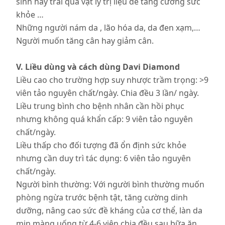
sinh hay trải qua vật lý trị liệu để tăng cường sức
khỏe …
Những người nám da , lão hóa da, da đen xạm,…
Người muốn tăng cân hay giảm cân.
V. Liều dùng và cách dùng Davi Diamond
Liều cao cho trường hợp suy nhược trầm trọng: >9
viên tảo nguyên chất/ngày. Chia đều 3 lần/ ngày.
Liều trung bình cho bệnh nhân cần hồi phục
nhưng không quá khẩn cấp: 9 viên tảo nguyên
chất/ngày.
Liều thấp cho đối tượng đã ổn định sức khỏe
nhưng cần duy trì tác dụng: 6 viên tảo nguyên
chất/ngày.
Người bình thường: Với người bình thường muốn
phòng ngừa trước bệnh tật, tăng cường dinh
dưỡng, nâng cao sức đề kháng của cơ thể, làn da
mịn màng uống từ 4-6 viên chia đều sau bữa ăn