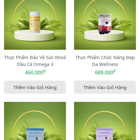
Thực Phẩm Bảo Vệ Sức Khoẻ
Thực Phẩm Chức Năng Đẹp
Dầu Cá Omega 3
Da Wellness
đ
đ
460.000
689.000
Thêm Vào Giỏ Hàng
Thêm Vào Giỏ Hàng