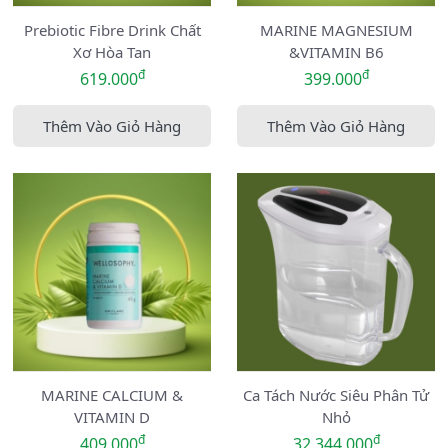
Prebiotic Fibre Drink Chất
MARINE MAGNESIUM
Xơ Hòa Tan
&VITAMIN B6
đ
đ
619.000
399.000
Thêm Vào Giỏ Hàng
Thêm Vào Giỏ Hàng
MARINE CALCIUM &
Ca Tách Nước Siêu Phân Tử
VITAMIN D
Nhỏ
đ
đ
409.000
32.344.000