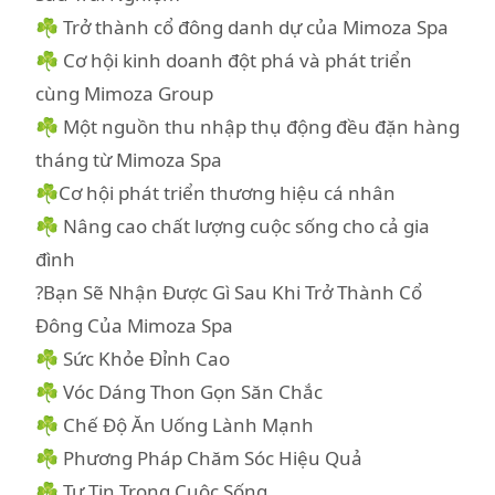
☘️ Trở thành cổ đông danh dự của Mimoza Spa
☘️ Cơ hội kinh doanh đột phá và phát triển
cùng Mimoza Group
☘️ Một nguồn thu nhập thụ động đều đặn hàng
tháng từ Mimoza Spa
☘️Cơ hội phát triển thương hiệu cá nhân
☘️ Nâng cao chất lượng cuộc sống cho cả gia
đình
?Bạn Sẽ Nhận Được Gì Sau Khi Trở Thành Cổ
Đông Của Mimoza Spa
☘️ Sức Khỏe Đỉnh Cao
☘️ Vóc Dáng Thon Gọn Săn Chắc
☘️ Chế Độ Ăn Uống Lành Mạnh
☘️ Phương Pháp Chăm Sóc Hiệu Quả
☘️ Tự Tin Trong Cuộc Sống