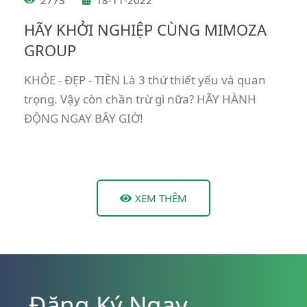
2773
18-11-2022
HÃY KHỞI NGHIỆP CÙNG MIMOZA
GROUP
KHỎE - ĐẸP - TIỀN Là 3 thứ thiết yếu và quan
trọng. Vậy còn chần trừ gì nữa? HÃY HÀNH
ĐỘNG NGAY BÂY GIỜ!
XEM THÊM
Đăng Ký Ngay