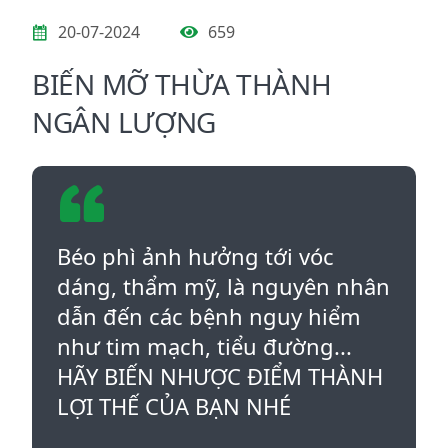
20-07-2024
659
BIẾN MỠ THỪA THÀNH
NGÂN LƯỢNG
Béo phì ảnh hưởng tới vóc
dáng, thẩm mỹ, là nguyên nhân
dẫn đến các bệnh nguy hiểm
như tim mạch, tiểu đường...
HÃY BIẾN NHƯỢC ĐIỂM THÀNH
LỢI THẾ CỦA BẠN NHÉ