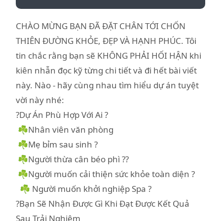
CHÀO MỪNG BẠN ĐÃ ĐẶT CHÂN TỚI CHỐN
THIÊN ĐƯỜNG KHỎE, ĐẸP VÀ HẠNH PHÚC. Tôi
tin chắc rằng bạn sẽ KHÔNG PHẢI HỐI HẬN khi
kiên nhẫn đọc kỹ từng chi tiết và đi hết bài viết
này. Nào - hãy cùng nhau tìm hiểu dự án tuyệt
vời này nhé:
?Dự Án Phù Hợp Với Ai ?
☘️Nhân viên văn phòng
☘️Mẹ bỉm sau sinh ?
☘️Người thừa cân béo phì ??
☘️Người muốn cải thiện sức khỏe toàn diện ?
☘️ Người muốn khởi nghiệp Spa ?
?Bạn Sẽ Nhận Được Gì Khi Đạt Được Kết Quả
Sau Trải Nghiệm